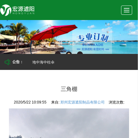
首
公
产
新
实
页
司
品
闻
景
地中海中柱伞
公告：
介
展
动
案
三角棚
2020/5/22 10:09:55
来自:
郑州宏源遮阳制品有限公司
浏览次数:
绍
示
态
例