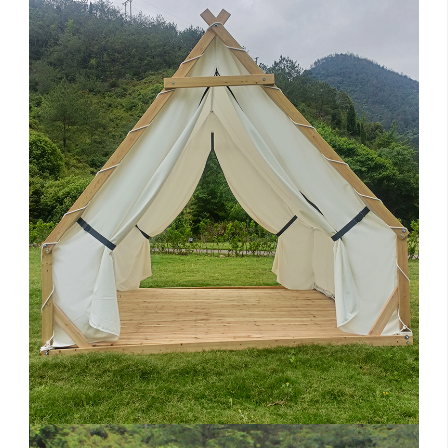
留
联
招
言
系
聘
反
我
馈
们