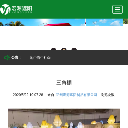
首
公
产
新
实
页
司
品
闻
景
地中海中柱伞
公告：
介
展
动
案
三角棚
2020/5/22 10:07:28
来自:
郑州宏源遮阳制品有限公司
浏览次数:
绍
示
态
例