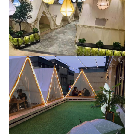
留
联
招
言
系
聘
反
我
馈
们