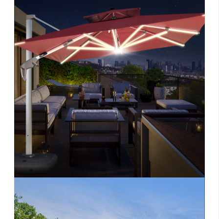
留
联
招
言
系
聘
反
我
馈
们