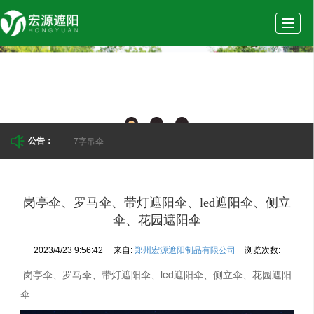
首
公
产
新
实
页
司
品
闻
景
7字吊伞
公告：
介
展
动
案
岗亭伞、罗马伞、带灯遮阳伞、led遮阳伞、侧立
伞、花园遮阳伞
2023/4/23 9:56:42
来自:
郑州宏源遮阳制品有限公司
浏览次数:
绍
示
态
例
岗亭伞、罗马伞、带灯遮阳伞、led遮阳伞、侧立伞、花园遮阳
伞