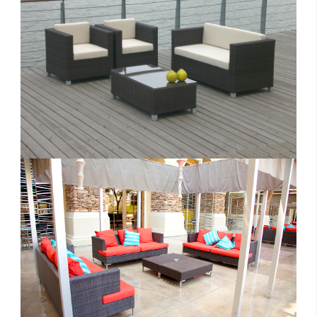
留
联
招
言
系
聘
反
我
馈
们