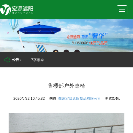
首
公
产
新
实
页
司
品
闻
景
7字吊伞
公告：
介
展
动
案
售楼部户外桌椅
2020/5/22 10:45:32
来自:
郑州宏源遮阳制品有限公司
浏览次数:
绍
示
态
例