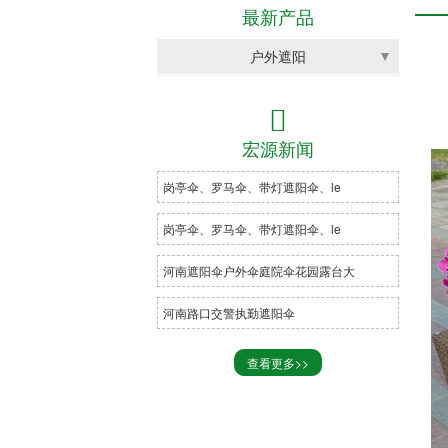
最新产品
户外遮阳
罗马伞

岗亭伞
宏源新闻
中柱伞
岗亭伞、罗马伞、带灯遮阳伞、le
三角棚
岗亭伞、罗马伞、带灯遮阳伞、le
凉亭
河南遮阳伞户外伞庭院伞花园露台大
摇椅
河南路口交警执勤遮阳伞
户外桌椅
查看更多>>