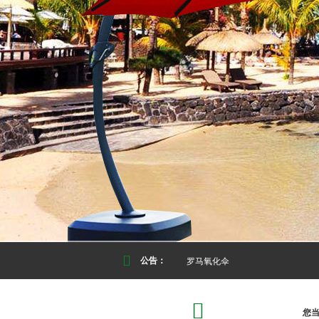
罗马氧化伞
公告：

您