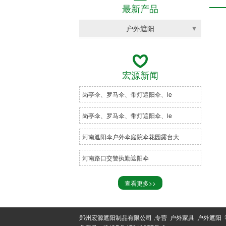
最新产品
户外遮阳
罗马伞

岗亭伞
宏源新闻
中柱伞
岗亭伞、罗马伞、带灯遮阳伞、le
三角棚
岗亭伞、罗马伞、带灯遮阳伞、le
凉亭
河南遮阳伞户外伞庭院伞花园露台大
摇椅
河南路口交警执勤遮阳伞
户外桌椅
查看更多>>
郑州宏源遮阳制品有限公司 ,专营 户外家具 户外遮阳 