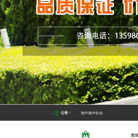
地中海中柱伞
公告：

您