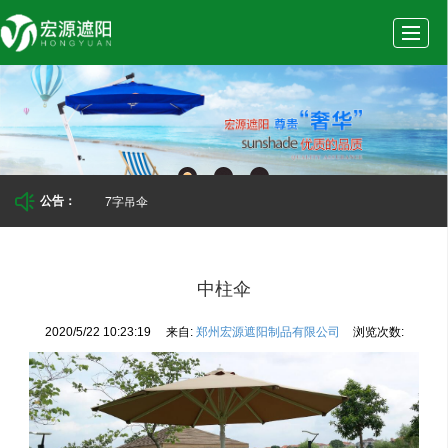
首
公
产
新
实
页
司
品
闻
景
7字吊伞
公告：
介
展
动
案
中柱伞
2020/5/22 10:23:19
来自:
郑州宏源遮阳制品有限公司
浏览次数:
绍
示
态
例