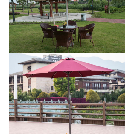
留
联
招
言
系
聘
反
我
馈
们