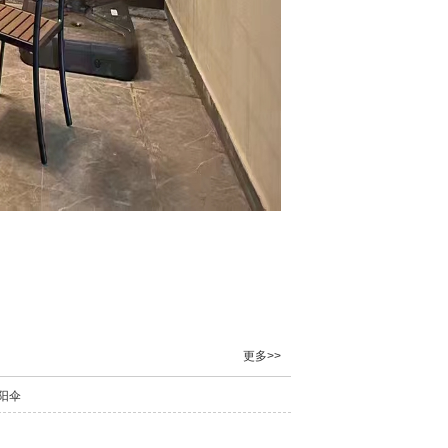
马伞
更多>>
阳伞