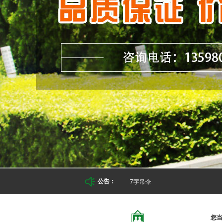
7字吊伞
公告：

您