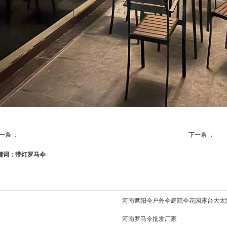
一条 ：
下一条 ：
双开带灯罗马伞
罗
键词：带灯罗马伞
河南遮阳伞户外伞庭院伞花园露台大太
河南罗马伞批发厂家