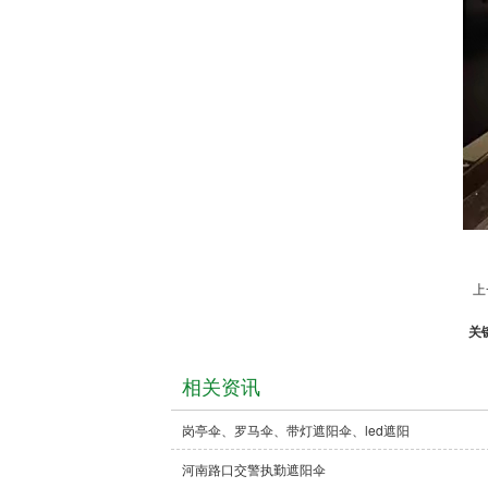
上
关
相关资讯
岗亭伞、罗马伞、带灯遮阳伞、led遮阳
河南路口交警执勤遮阳伞