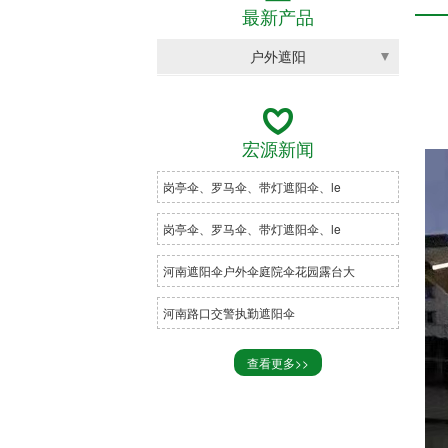
最新产品
户外遮阳
罗马伞

岗亭伞
宏源新闻
中柱伞
岗亭伞、罗马伞、带灯遮阳伞、le
三角棚
岗亭伞、罗马伞、带灯遮阳伞、le
凉亭
河南遮阳伞户外伞庭院伞花园露台大
摇椅
河南路口交警执勤遮阳伞
户外桌椅
查看更多>>