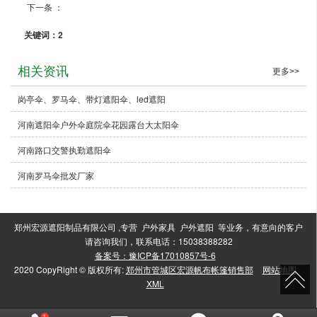
留
联
招
下一条 ：
3
关键词：2
言
系
聘
相关资讯
更多>>
岗亭伞、罗马伞、带灯遮阳伞、led遮阳
河南遮阳伞户外伞庭院伞花园露台大太阳伞
反
我
河南路口交警执勤遮阳伞
河南罗马伞批发厂家
馈
们
郑州宏源遮阳制品有限公司 ,专营 户外家具 户外遮阳 等业务，有意向的客户
请咨询我们，联系电话：15038388282
备案号：豫ICP备17010857号-6
2020 CopyRight © 版权所有:
郑州市管城区宏源帆布帐篷销售部
网站地图
XML