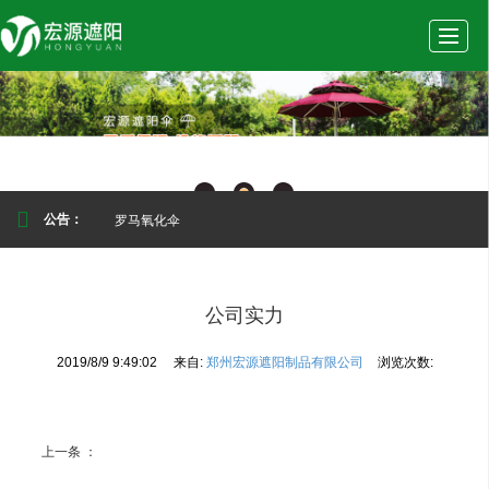
首
公
产
新
实
页
司
品
闻
景
罗马氧化伞
公告：
介
展
动
案
公司实力
2019/8/9 9:49:02
来自:
郑州宏源遮阳制品有限公司
浏览次数:
绍
示
态
例
上一条 ：
公司实力