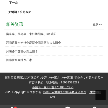
留
联
招
下一条 ：
3
关键词：公司实力
言
系
聘
相关资讯
更多>>
岗亭伞、罗马伞、带灯遮阳伞、led遮阳
河南遮阳伞户外伞庭院伞花园露台大太阳伞
反
我
河南路口交警执勤遮阳伞
河南罗马伞批发厂家
馈
们
郑州宏源遮阳制品有限公司 ,专营 户外家具 户外遮阳 等业务，有意向的客户
请咨询我们，联系电话：15038388282
备案号：豫ICP备17010857号-6
2020 CopyRight © 版权所有:
郑州市管城区宏源帆布帐篷销售部
网站地图
XML