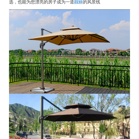
留
联
招
选，也能为您漂亮的房子成为一道
靓丽
的风景线
言
系
聘
反
我
馈
们