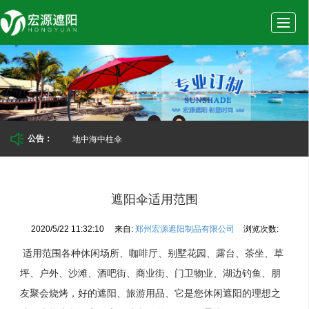
首
公
产
新
实
页
司
品
闻
景
地中海中柱伞
公告：
介
展
动
案
遮阳伞适用范围
2020/5/22 11:32:10
来自:
郑州宏源遮阳制品有限公司
浏览次数:
绍
示
态
例
适用范围各种休闲场所、咖啡厅、别墅花园、露台、茶坐、草
坪、户外、沙滩、酒吧街、商业街、门卫物业、湖边钓鱼、朋
友聚会烧烤，好的遮阳、旅游用品、它是您休闲遮阳的理想之